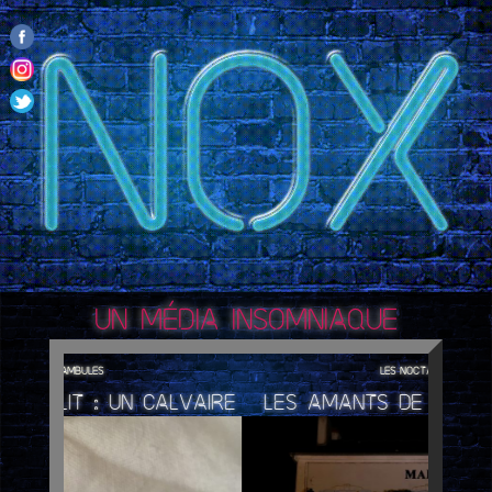
Skip
to
content
Un média insomniaque
Les noctambules
lvaire
Les amants de Saint-Valentin
Ne